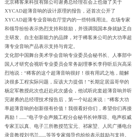
北京稀客来科技有限公司
谢勇总经理在会上也做了关于
XYCAD
超薄音响的设计原理的报告，还首次公开了
XYCAD
超薄专业音响在厅堂内的一些特殊用法。在场专家
和领导纷纷表示热烈支持和鼓励，并强调我国本身就缺乏自
主研发、自主创新能力的品牌，对于稀客来公司的大功率超
薄专业音响产品表示支持与肯定。
文化部中国舞台美术学会音响专业委员会秘书长、人事部中
国人才研究会视听专业委员会常务副理事长李冄听后兴高采
烈地说：“稀客的这个超薄音响很好！很有用武之地，能解
决很多工程实际问题，应该大力提倡！”长期定居温哥华的
杨定军教授此次也赶赴此次盛会，他试听此套超薄音响并听
完谢勇的总经理技术报告后，第一个站起来说：“稀客大功
率超薄音响的创新很有价值！我很看好你们，希望你们再接
再励！
......
”电子学会声频工程分会秘书长钟厚琼、电声权威
专家王以真、电子三所教授范宝元、祁家堃、人民广播电台
录音教授刘书兰
......
等等专家领导也纷纷表示鼓励与支持。