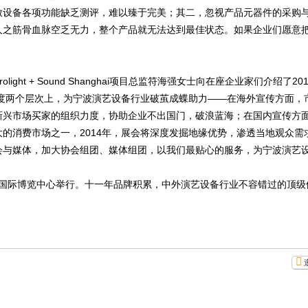
致设备各项功能缺乏测评，难以臻于完美；其二，忽视产品元器件的采购
人之筋骨血脉空乏无力，整个产品就无法达到最佳状态。如果企业们愿意
ht + Sound Shanghai项目总监符海强女士向在座企业家们介绍了2
广度两个层次上，为宁波演艺设备行业破茧成蝶助力——在海外宣传方面，
新兴市场买家的组织力度，协助企业不出国门，破浪蓝海；在国内宣传方
的消费市场之一，2014年，展会将深度发掘地缘优势，渗透当地观众需
会与媒体，加大协会组团、媒体组团，以我们最贴心的服务，为宁波演艺
上海新国际博览中心举行。十一年品牌积累，中外演艺设备行业不容错过的顶