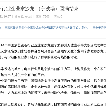
索
备行业企业家沙龙 （宁波场）圆满结束
21 16:57
|
发布者:
xycad
|
查看:
7903
|
评论: 0
014年中国演艺设备行业企业家沙龙在宁波鄞州万达索菲特大饭店成功举办。中国电子音
2014年中国演艺设备行业企业家沙龙在宁波鄞州万达索菲特大饭店成功举
以及浙江省戏剧家协会舞台音响分会会长赵顺华先生等业内专家做客沙龙
题，与宁波的企业家们进行了积极的互动与热烈的讨论。
非常发达的城市，电声行业又是宁波出口的生力军。上海展作为一个在家
好地走出去提供一个有力的平台。
企业家们描绘了当下中国音响设备行业发展所面临的机遇与挑战。陈立新
国家的第四阶段相比，企业比较分散、规模比较有限，超过十个亿销售规
提升，人力成本上涨的背景下，未来同质化严重、低价位、低附加值产品
家们献出锦囊妙计。赵顺华先生谈到，目前国内音响设备行业之所以落后