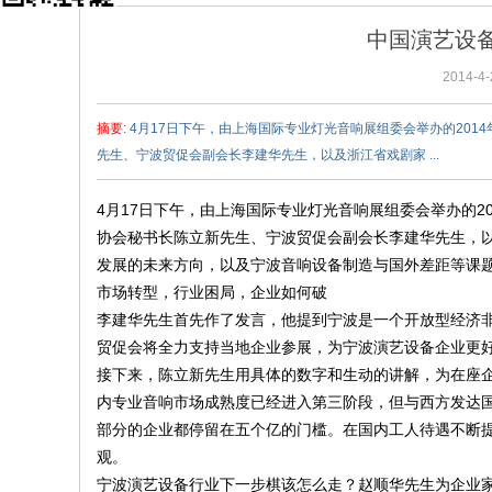
X
中国演艺设
Y
2014-4-
C
A
摘要
: 4月17日下午，由上海国际专业灯光音响展组委会举办的2
D
先生、宁波贸促会副会长李建华先生，以及浙江省戏剧家 ...
中
国
4月17日下午，由上海国际专业灯光音响展组委会举办的
协会秘书长陈立新先生、宁波贸促会副会长李建华先生，
音
发展的未来方向，以及宁波音响设备制造与国外差距等课
响
市场转型，行业困局，企业如何破
设
李建华先生首先作了发言，他提到宁波是一个开放型经济
计
贸促会将全力支持当地企业参展，为宁波演艺设备企业更
网
接下来，陈立新先生用具体的数字和生动的讲解，为在座
内专业音响市场成熟度已经进入第三阶段，但与西方发达
部分的企业都停留在五个亿的门槛。在国内工人待遇不断
观。
宁波演艺设备行业下一步棋该怎么走？赵顺华先生为企业