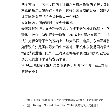
两个方面——其一，国内企业缺乏对技术指标的了解，导
格低的角度出发采购元器件，这样组装而成的设备，如同
波音响设备产品将会提升很大一个档次。
立足国内，阔步寰球，展会借东风
专家蹊径独辟，展会巧借东风，在接下来的沙龙议程中，Prolig
球推广计划。符海强女士谈到，2014上海展将在深度、
法兰克福全球平台的基础上，加大巴西、南美、东南亚等
如果说广州是国内最大的生产基地，那么华东就是国内最大
场的消费潜能。此外，上海展还将继续联动国内外行业协
多元化的宣传平台与贸易平台。
2014上海国际专业灯光音响展将于10月8-11号，在
共襄盛举！
上一篇：
上海灯光音响展与您相约中国演艺设备行业企业家沙龙
下一篇：
Prolight Sound Shanghai 2014 线阵巡礼火热回归