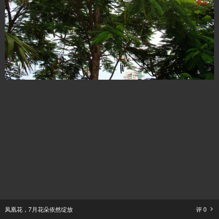
凤凰花，7月花朵依然绽放
评
0