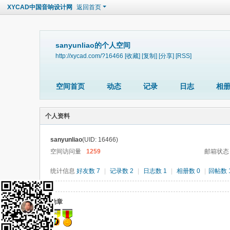
XYCAD中国音响设计网
返回首页
sanyunliao的个人空间
http://xycad.com/?16466
[收藏]
[复制]
[分享]
[RSS]
空间首页
动态
记录
日志
相
个人资料
sanyunliao
(UID: 16466)
空间访问量
1259
邮箱状态
统计信息
好友数 7
|
记录数 2
|
日志数 1
|
相册数 0
|
回帖数 
勋章