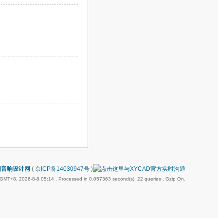
国音响设计网
(
京ICP备14030947号
)
GMT+8, 2026-8-8 05:14
, Processed in 0.057363 second(s), 22 queries , Gzip On.