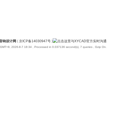
国音响设计网
(
京ICP备14030947号
)
GMT+8, 2026-8-7 18:34
, Processed in 0.037136 second(s), 7 queries , Gzip On.