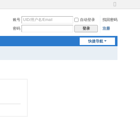
切
换
账号
自动登录
找回密码
到
宽
密码
注册
登录
版
快捷导航