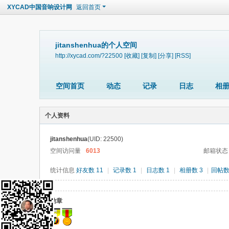
XYCAD中国音响设计网
返回首页
jitanshenhua的个人空间
http://xycad.com/?22500
[收藏]
[复制]
[分享]
[RSS]
空间首页
动态
记录
日志
相
个人资料
jitanshenhua
(UID: 22500)
空间访问量
6013
邮箱状态
统计信息
好友数 11
|
记录数 1
|
日志数 1
|
相册数 3
|
回帖数
勋章