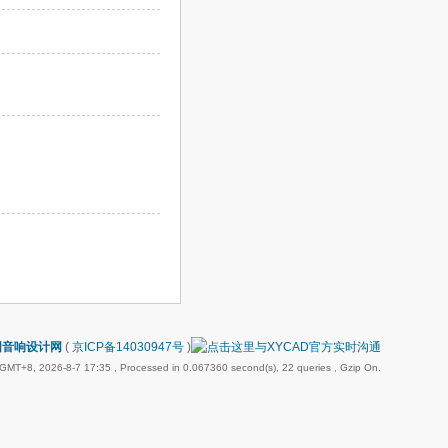
国音响设计网
(
京ICP备14030947号
)
GMT+8, 2026-8-7 17:35
, Processed in 0.067360 second(s), 22 queries , Gzip On.