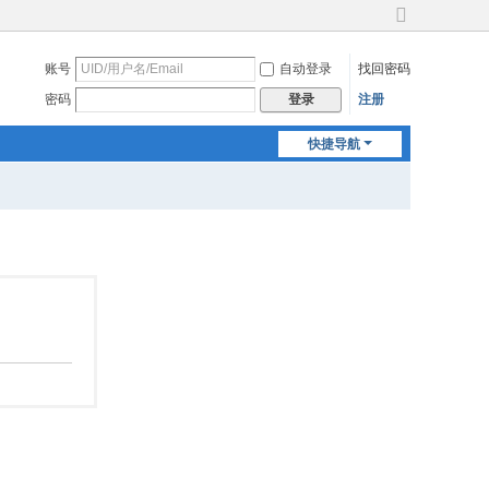
切
换
账号
自动登录
找回密码
到
宽
密码
注册
登录
版
快捷导航