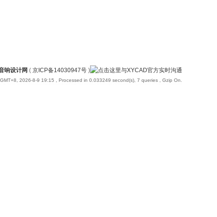
国音响设计网
(
京ICP备14030947号
)
GMT+8, 2026-8-9 19:15
, Processed in 0.033249 second(s), 7 queries , Gzip On.