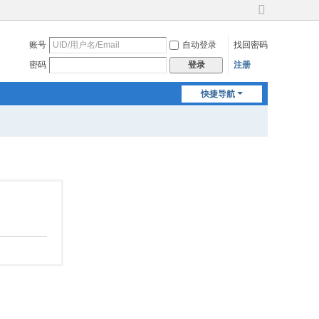
切
换
账号
自动登录
找回密码
到
宽
密码
注册
登录
版
快捷导航