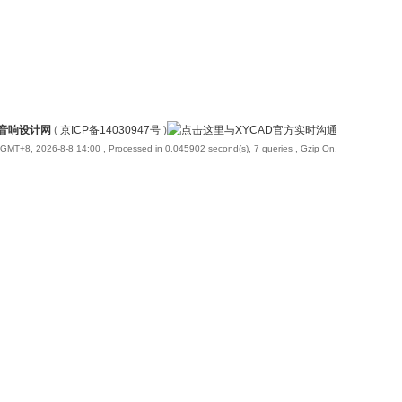
国音响设计网
(
京ICP备14030947号
)
GMT+8, 2026-8-8 14:00
, Processed in 0.045902 second(s), 7 queries , Gzip On.