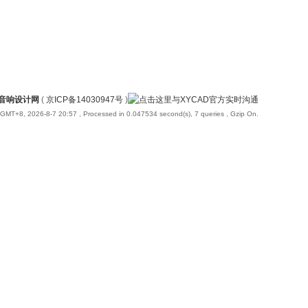
国音响设计网
(
京ICP备14030947号
)
GMT+8, 2026-8-7 20:57
, Processed in 0.047534 second(s), 7 queries , Gzip On.