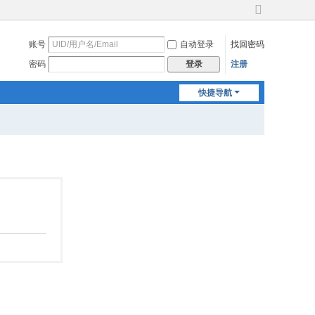
切
换
账号
自动登录
找回密码
到
宽
密码
注册
登录
版
快捷导航