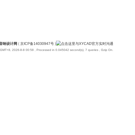
国音响设计网
(
京ICP备14030947号
)
GMT+8, 2026-8-8 00:58
, Processed in 0.045042 second(s), 7 queries , Gzip On.