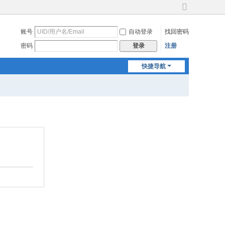
切
换
账号
自动登录
找回密码
到
宽
密码
注册
登录
版
快捷导航