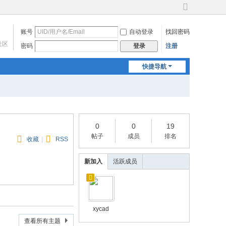
切
换
账号
自动登录
找回密码
到
宽
社区
密码
注册
登录
版
快捷导航
0
0
19
帖子
成员
排名
收藏
|
RSS
新加入
活跃成员
xycad
查看所有主题