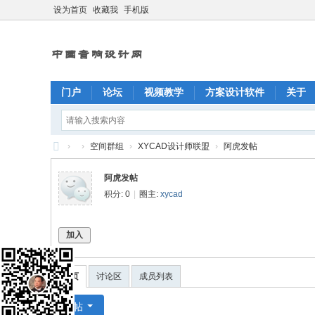
设为首页
收藏我
手机版
门户
论坛
视频教学
方案设计软件
关于
›
›
空间群组
›
XYCAD设计师联盟
›
阿虎发帖
X
阿虎发帖
Y
积分: 0
|
圈主:
xycad
C
A
加入
D
中
首页
讨论区
成员列表
国
发帖
音