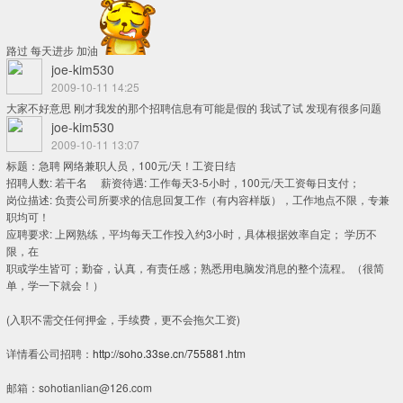
路过 每天进步 加油
joe-kim530
2009-10-11 14:25
大家不好意思 刚才我发的那个招聘信息有可能是假的 我试了试 发现有很多问题
joe-kim530
2009-10-11 13:07
标题：急聘 网络兼职人员，100元/天！工资日结
招聘人数: 若干名 薪资待遇: 工作每天3-5小时，100元/天工资每日支付；
岗位描述: 负责公司所要求的信息回复工作（有内容样版），工作地点不限，专兼
职均可！
应聘要求: 上网熟练，平均每天工作投入约3小时，具体根据效率自定； 学历不
限，在
职或学生皆可；勤奋，认真，有责任感；熟悉用电脑发消息的整个流程。（很简
单，学一下就会！）
(入职不需交任何押金，手续费，更不会拖欠工资)
详情看公司招聘：
http://soho.33se.cn/755881.htm
邮箱：sohotianlian@126.com