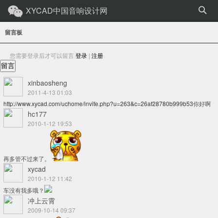
XYCAD中国音响设计网
留言板
您需要登录后才可以留言
登录
|
注册
留言
xinbaosheng
2011-4-13 01:03
http://www.xycad.com/uchome/invite.php?u=263&c=26af28780b999b53
你好啊
hc177
2010-1-12 19:53
再多管不过来了。
xycad
2010-1-12 11:42
车没有我多哦？
冲上云霄
2009-10-14 09:37