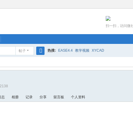
扫一扫，访问微
热搜:
EASE4.4
教学视频
XYCAD
帖子
搜
索
32138
日志
相册
记录
分享
留言板
个人资料