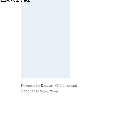
响
设
计
网
Powered by
Discuz!
X3.5
Licensed
© 2001-2024
Discuz! Team
.