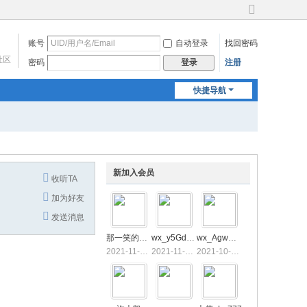
切
换
账号
自动登录
找回密码
到
宽
社区
密码
注册
登录
版
快捷导航
新加入会员
收听TA
加为好友
发送消息
那一笑的风情
wx_y5GdY5jQ
wx_AgwHTg3P
2021-11-2 09:32
2021-11-1 08:10
2021-10-29 22:38