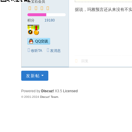
红宝石会员
响
据说，玛雅预言还从来没有不
设
积分
19180
计
网
收听TA
发消息
回复
发新帖
Powered by
Discuz!
X3.5
Licensed
© 2001-2024
Discuz! Team
.