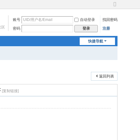
切
换
账号
自动登录
找回密码
到
宽
社区
密码
注册
登录
版
快捷导航
返回列表
序
[复制链接]