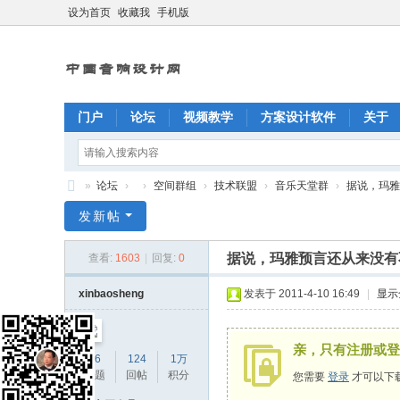
设为首页
收藏我
手机版
门户
论坛
视频教学
方案设计软件
关于
»
论坛
›
›
空间群组
›
技术联盟
›
音乐天堂群
›
据说，玛雅
X
发新帖
Y
据说，玛雅预言还从来没有
查看:
1603
|
回复:
0
C
A
xinbaosheng
发表于 2011-4-10 16:49
|
显示
D
中
亲，只有注册或登
46
124
1万
国
主题
回帖
积分
您需要
登录
才可以下
音