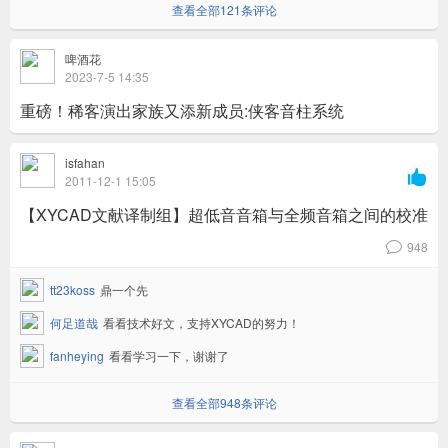
查看全部121条评论
啤酒花
2023-7-5 14:35
重磅！稀客演出家族又添新成员:侠客音柱系统
isfahan

2011-12-1 15:05
【XYCAD文献译制组】超低音音箱与全频音箱之间的校准
948
v
tt23koss
鼎一个先
何足道哉
看看技术好文，支持XYCAD的努力！
fanheying
看看学习一下，谢谢了
查看全部948条评论