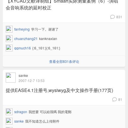
【XYCAD文献译制组】Smaart实际测量案例（6）-演唱
会音响系统的延时校正
831
v
fanheying
学习一下。谢谢了
chuanzhang21
kanknaxian
qqmuch16
{:6_161:}{:6_161:}
查看全部831条评论
sanke
2007-12-7 13:53
提供EASE4.1注册号,wysiwyg及中文操作手册(177页)
81
v
sdragon
我想要 可以給我嗎 我的電郵
sanke
我不知道怎么上传附件