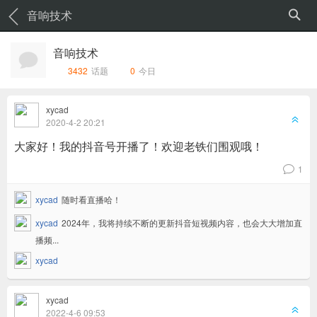
音响技术
音响技术
3432
话题
0
今日
xycad
6
2020-4-2 20:21
大家好！我的抖音号开播了！欢迎老铁们围观哦！
1
v
xycad
随时看直播哈！
xycad
2024年，我将持续不断的更新抖音短视频内容，也会大大增加直
播频...
xycad
xycad
6
2022-4-6 09:53