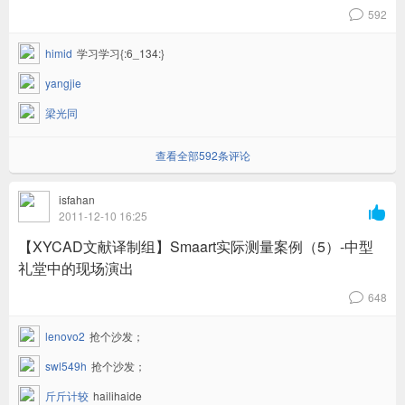
592
v
himid
学习学习{:6_134:}
yangjie
梁光同
查看全部592条评论
isfahan

2011-12-10 16:25
【XYCAD文献译制组】Smaart实际测量案例（5）-中型
礼堂中的现场演出
648
v
lenovo2
抢个沙发；
swl549h
抢个沙发；
斤斤计较
hailihaide