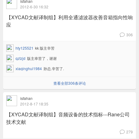
isfahan
2012-6-30 16:32
【XYCAD文献译制组】利用全通滤波器改善音箱指向性响
应
306
v
hty125521
kk 版主辛苦
qztzjd
版主幸苦了，谢谢
xiaqinghui1984
孙总.辛苦了.
查看全部306条评论
isfahan
2012-8-17 18:35
【XYCAD文献译制组】音频设备的技术指标---Rane公司
技术文献
279
v