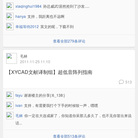
xiaqinghui1984
孙总威武!居然抢到了沙发.....
hanya
支持，我距离也不远啊
幸福等待2012
英文的呢，下载不到
查看全部279条评论
毛林
2011-11-25 11:10
【XYCAD文献译制组】超低音阵列指南
513
v
fayu
谢谢楼主的分享{:6_138:}
ivan
支持，有需要我打个下手的时候吱一声，嘿嘿
毛林
你一定在大连成家了，你知道你呆那儿多久了，也不见你冒出来说
话...
查看全部513条评论