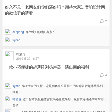
好久不见，老网友们你们还好吗？期待大家进音响设计网
的微信群的请看
2
v
clinjiang
这次维护的时间有点长
xycad
啤酒花
2019-5-22 16:27
一款小巧便捷的超薄阵列扬声器，演出商的福利
4
v
xycad
感谢大家的支持，这是稀客来公司推出的全球首款超薄线阵列，
拥有...
啤酒花
进口桦木夹板箱体密度高还原效果好，聚脲喷涂油漆防水耐磨，
全钕...