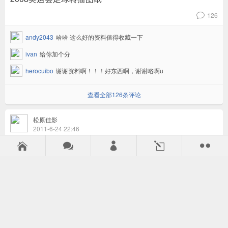
126
v
andy2043
哈哈 这么好的资料值得收藏一下
ivan
给你加个分
herocuibo
谢谢资料啊！！！好东西啊，谢谢咯啊u
查看全部126条评论
松原佳影
2011-6-24 22:46
只为测试声场 到底选usb还是火线呢



l

3
v
v606
当然是一分钱一分货，SOLO贵一点当然有它的道理，如是初学或
测试...
别墅影音
元芳你怎么看？
弘音科技杨林杰
两个声卡都可做测试声卡，只是火线声卡很多电脑没有