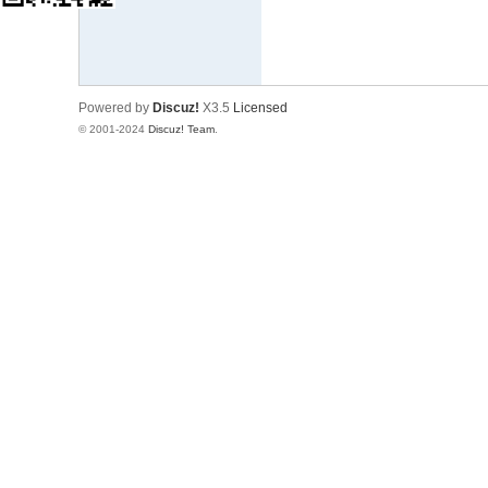
响
设
计
Powered by
Discuz!
X3.5
Licensed
网
© 2001-2024
Discuz! Team
.