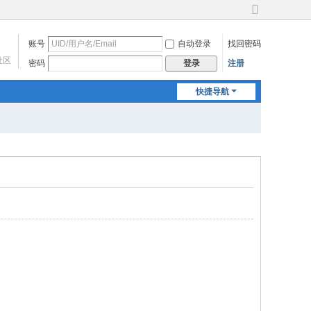
切
换
账号
自动登录
找回密码
到
宽
社区
密码
注册
登录
版
快捷导航