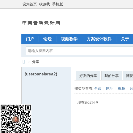
设为首页
收藏我
手机版
门户
论坛
视频教学
方案设计软件
关于
›
分享
X
{userpanelarea2}
好友的分享
我的分享
随
Y
C
按类型查看:
全部
|
网址
|
视频
|
A
现在还没分享
D
中
国
音