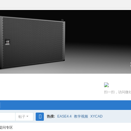
扫一扫，访问微
热搜:
EASE4.4
教学视频
XYCAD
帖子
搜
提问专区