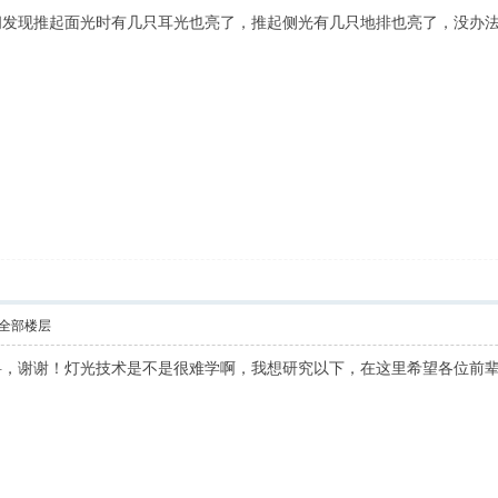
间发现推起面光时有几只耳光也亮了，推起侧光有几只地排也亮了，没办
全部楼层
料，谢谢！灯光技术是不是很难学啊，我想研究以下，在这里希望各位前