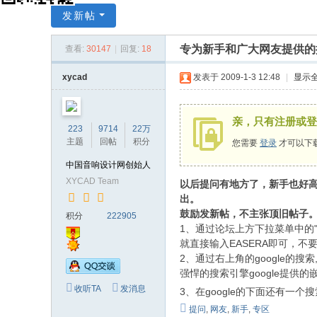
X
发新帖
Y
专为新手和广大网友提供的
查看:
30147
|
回复:
18
C
A
xycad
发表于 2009-1-3 12:48
|
显示
D
中
亲，只有注册或登
223
9714
22万
国
主题
回帖
积分
您需要
登录
才可以下
音
中国音响设计网创始人
响
XYCAD Team
以后提问有地方了，新手也好
设
出。
鼓励发新帖，不主张顶旧帖子
积分
222905
计
1、通过论坛上方下拉菜单中的
网
就直接输入EASERA即可，不要
2、通过右上角的google的
强悍的搜索引擎google提供
收听TA
发消息
3、在google的下面还有一
提问
,
网友
,
新手
,
专区