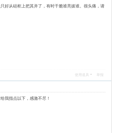
法只好从硅柜上把其并了，有时干脆谁亮拔谁。很头痛，请
使用道具
举报
辈给我指点以下，感激不尽！