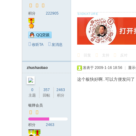
积分
222905
收听TA
发消息
回复
支持
反对
zhushaobao
发表于 2009-1-16 18:56
|
显示
这个板快好啊..可以方便发问了
0
357
2463
主题
回帖
积分
银牌会员
积分
2463