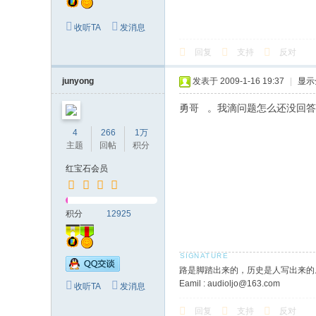
收听TA
发消息
回复
支持
反对
junyong
发表于 2009-1-16 19:37
|
显示
勇哥 。我滴问题怎么还没回
4
266
1万
主题
回帖
积分
红宝石会员
积分
12925
路是脚踏出来的，历史是人写出来的
Eamil : audioljo@163.com
收听TA
发消息
回复
支持
反对