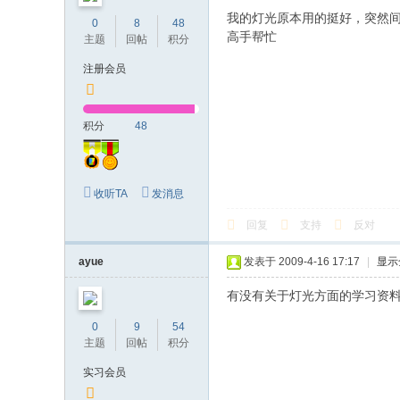
我的灯光原本用的挺好，突然
0
8
48
高手帮忙
主题
回帖
积分
注册会员
积分
48
收听TA
发消息
回复
支持
反对
ayue
发表于 2009-4-16 17:17
|
显示
有没有关于灯光方面的学习资
0
9
54
主题
回帖
积分
实习会员