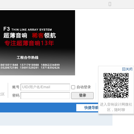
切
换
到
宽
版
账号
自动登录
找回密码
社区
密码
注册
登录
进入音响设计网微社
快捷导航
区，随时聊