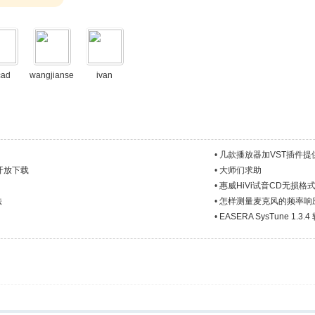
cad
wangjianse
ivan
n
•
几款播放器加VST插件提
开放下载
•
大师们求助
•
惠威HiVi试音CD无损格
法
•
怎样测量麦克风的频率响
•
EASERA SysTune 1.