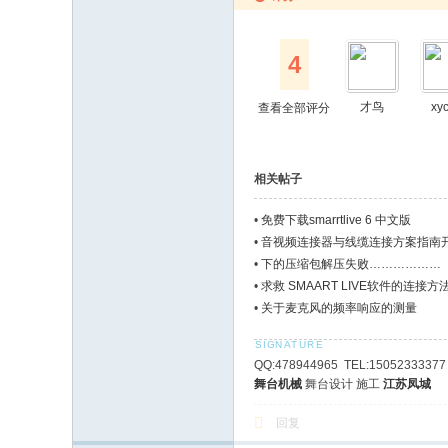
4
才鸟
xy
查看全部评分
相关帖子
•
免费下载smarrtlive 6 中文版
•
音视频连接器与线缆连接方案指南
•
下的压缩包解压失败………………
•
求救 SMAART LIVE软件的连接方
•
关于麦克风的频率响应的测量
QQ:478944965 TEL:15052333377
舞台机械
舞台设计 施工
江苏凤城
回复