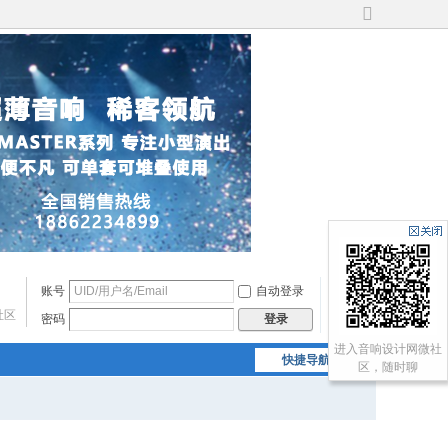
切
换
到
宽
版
账号
自动登录
找回密码
社区
密码
注册
登录
进入音响设计网微社
快捷导航
区，随时聊