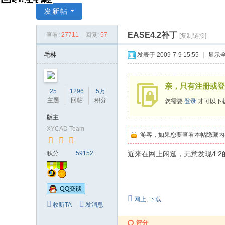
X
发新帖
Y
EASE4.2补丁
查看:
27711
|
回复:
57
[复制链接]
C
A
毛林
发表于 2009-7-9 15:55
|
显示
D
中
亲，只有注册或登
25
1296
5万
国
主题
回帖
积分
您需要
登录
才可以下
音
版主
响
XYCAD Team
游客，如果您要查看本帖隐藏内
设
积分
59152
近来在网上闲逛，无意发现4.
计
网
网上
,
下载
收听TA
发消息
评分