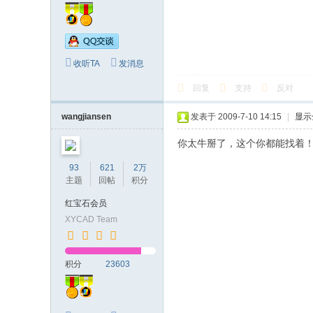
收听TA
发消息
回复
支持
反对
wangjiansen
发表于 2009-7-10 14:15
|
显示
你太牛掰了，这个你都能找着
93
621
2万
主题
回帖
积分
红宝石会员
XYCAD Team
积分
23603