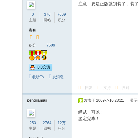
注意：要是正版就别装了，装
0
376
7609
主题
回帖
积分
贵宾
积分
7609
收听TA
发消息
回复
支持
反对
pengjiangui
发表于 2009-7-10 23:21
|
显示
经试，可以！
鉴定完毕！
253
2764
12万
主题
回帖
积分