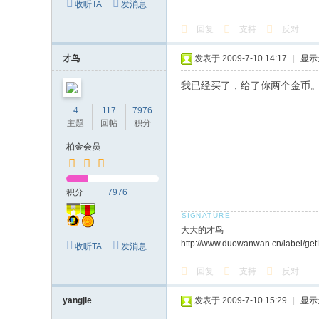
收听TA
发消息
回复
支持
反对
才鸟
发表于 2009-7-10 14:17
|
显示
我已经买了，给了你两个金币
4
117
7976
主题
回帖
积分
柏金会员
积分
7976
大大的才鸟
http://www.duowanwan.cn/label/ge
收听TA
发消息
回复
支持
反对
yangjie
发表于 2009-7-10 15:29
|
显示