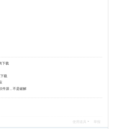
供下载
式下载
应
3.4 软件源，不是破解
使用道具
举报