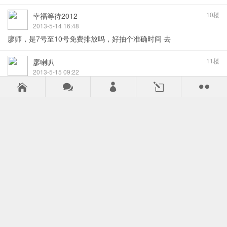
10楼
幸福等待2012
2013-5-14 16:48
廖师，是7号至10号免费排放吗，好抽个准确时间 去
11楼
廖喇叭
2013-5-15 09:22
回复
10#
幸福等待2012



l

总共准备了1千张，发完为止；
不知道够不够呀，汗一个。
12楼
weger
2013-5-15 10:04
确实很不错的内容，有一部分曲目我有，并且一直是作为测试和调
试时使用的，争取可以到现场去领取一张！
13楼
响彻世界
2013-5-18 22:00