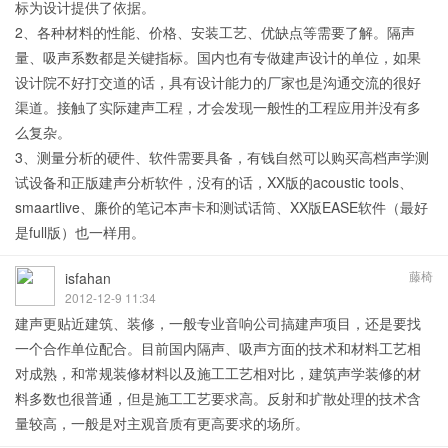
标为设计提供了依据。
2、各种材料的性能、价格、安装工艺、优缺点等需要了解。隔声
量、吸声系数都是关键指标。国内也有专做建声设计的单位，如果
设计院不好打交道的话，具有设计能力的厂家也是沟通交流的很好
渠道。接触了实际建声工程，才会发现一般性的工程应用并没有多
么复杂。
3、测量分析的硬件、软件需要具备，有钱自然可以购买高档声学测
试设备和正版建声分析软件，没有的话，XX版的acoustic tools、
smaartlive、廉价的笔记本声卡和测试话筒、XX版EASE软件（最好
是full版）也一样用。
藤椅
isfahan
2012-12-9 11:34
建声更贴近建筑、装修，一般专业音响公司搞建声项目，还是要找
一个合作单位配合。目前国内隔声、吸声方面的技术和材料工艺相
对成熟，和常规装修材料以及施工工艺相对比，建筑声学装修的材
料多数也很普通，但是施工工艺要求高。反射和扩散处理的技术含
量较高，一般是对主观音质有更高要求的场所。